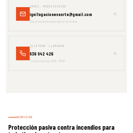
EMAIL · PRESUPUESTOS
ignifugacionesnorte@gmail.com
Adjunta planos o descripción de la obra
TELÉFONO · LLAMADAS
936 942 426
Lunes a viernes · 8:00 – 18:00
SERVICIOS
Protección pasiva contra incendios para