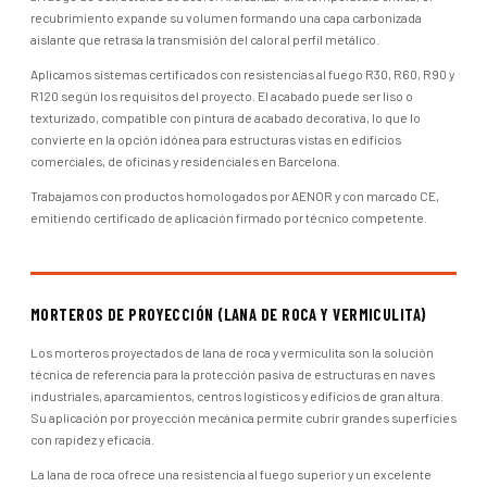
recubrimiento expande su volumen formando una capa carbonizada
aislante que retrasa la transmisión del calor al perfil metálico.
Aplicamos sistemas certificados con resistencias al fuego R30, R60, R90 y
R120 según los requisitos del proyecto. El acabado puede ser liso o
texturizado, compatible con pintura de acabado decorativa, lo que lo
convierte en la opción idónea para estructuras vistas en edificios
comerciales, de oficinas y residenciales en Barcelona.
Trabajamos con productos homologados por AENOR y con marcado CE,
emitiendo certificado de aplicación firmado por técnico competente.
MORTEROS DE PROYECCIÓN (LANA DE ROCA Y VERMICULITA)
Los morteros proyectados de lana de roca y vermiculita son la solución
técnica de referencia para la protección pasiva de estructuras en naves
industriales, aparcamientos, centros logísticos y edificios de gran altura.
Su aplicación por proyección mecánica permite cubrir grandes superficies
con rapidez y eficacia.
La lana de roca ofrece una resistencia al fuego superior y un excelente