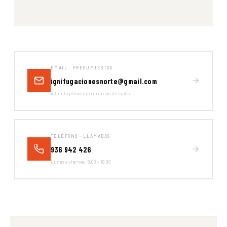
EMAIL · PRESUPUESTOS
ignifugacionesnorte@gmail.com
Adjunta planos o descripción de la obra
TELÉFONO · LLAMADAS
936 942 426
Lunes a viernes · 8:00 – 18:00