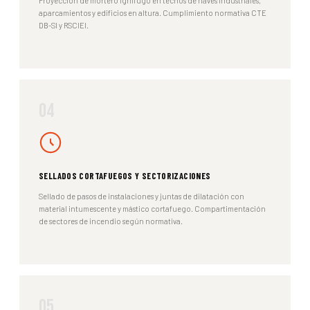
Proyección de mortero ignífugo en techos de naves industriales,
aparcamientos y edificios en altura. Cumplimiento normativa CTE
DB-SI y RSCIEI.
04
SELLADOS CORTAFUEGOS Y SECTORIZACIONES
Sellado de pasos de instalaciones y juntas de dilatación con
material intumescente y mástico cortafuego. Compartimentación
de sectores de incendio según normativa.
05