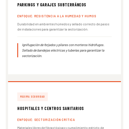
PARKINGS Y GARAJES SUBTERRÁNEOS
ENFOQUE: RESISTENCIA A LA HUMEDAD Y HUMOS
Durabilidad en ambientes húmedos y sellado correcto de pasos
de instalaciones para garantizar la sectorización.
Ignifugación de forjados y pilares con morteros hidrófugos.
Sellado de bandejas eléctricas y tuberías para garantizar la
sectorización.
MÁXIMA SEGURIDAD
HOSPITALES Y CENTROS SANITARIOS
ENFOQUE: SECTORIZACIÓN CRÍTICA
Materiales libres de fibras tóxicas y cumplimiento estricto de