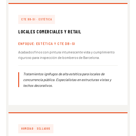
CTE DB-SI · ESTÉTICA
LOCALES COMERCIALES Y RETAIL
ENFOQUE: ESTÉTICA Y CTE DB-SI
Acabados finos con pintura intumescente vista y cumplimiento
riguroso para inspección de bomberos de Barcelona.
Tratamientos ignífugos de alta estética para locales de
concurrencia pública. Especialistas en estructuras vistas y
techos decorativos.
HUMEDAD · SELLADOS