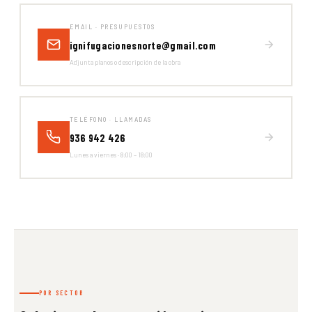
EMAIL · PRESUPUESTOS
ignifugacionesnorte@gmail.com
Adjunta planos o descripción de la obra
TELÉFONO · LLAMADAS
936 942 426
Lunes a viernes · 8:00 – 18:00
POR SECTOR