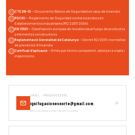
CTE DB-SI
— Documento Básico de Seguridad en caso de Incendio
RSCIEI
— Reglamento de Seguridad contra Incendios en
Establecimientos Industriales (RD 2267/2004)
EN 13501
— Clasificación europea de resistencia al fuego de productos
y elementos constructivos
Reglamentació Generalitat de Catalunya
— Decret 82/2010 i normativa
de prevenció d’incendis
Certificat d’aplicació
— Emès per tècnic competent, vàlid per a visats i
inspeccions
EMAIL · PRESUPUESTOS
ignifugacionesnorte@gmail.com
Adjunta planos o descripción de la obra