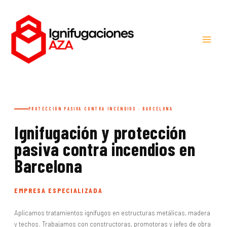
Ir
al
contenido
PROTECCIÓN PASIVA CONTRA INCENDIOS · BARCELONA
Ignifugación y protección
pasiva contra incendios en
Barcelona
EMPRESA ESPECIALIZADA
Aplicamos tratamientos ignífugos en estructuras metálicas, madera
y techos. Trabajamos con constructoras, promotoras y jefes de obra