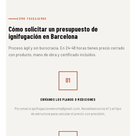
CÓMO TRABAJAMOS
Cómo solicitar un presupuesto de
ignifugación en Barcelona
Proceso ágil y sin burocracia. En 24-48 horas tienes precio cerrado
con producto, mano de obra y certificado incluidos.
01
ENVÍANOS LOS PLANOS O MEDICIONES
Por email a ignifugacionesnorte@gmail.com. Necesitamos los m² y el tipo
de estructura para calcular el precio con precisión.