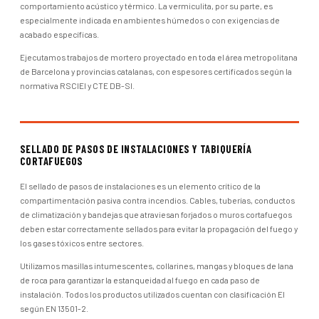
comportamiento acústico y térmico. La vermiculita, por su parte, es
especialmente indicada en ambientes húmedos o con exigencias de
acabado específicas.
Ejecutamos trabajos de mortero proyectado en toda el área metropolitana
de Barcelona y provincias catalanas, con espesores certificados según la
normativa RSCIEI y CTE DB-SI.
SELLADO DE PASOS DE INSTALACIONES Y TABIQUERÍA
CORTAFUEGOS
El sellado de pasos de instalaciones es un elemento crítico de la
compartimentación pasiva contra incendios. Cables, tuberías, conductos
de climatización y bandejas que atraviesan forjados o muros cortafuegos
deben estar correctamente sellados para evitar la propagación del fuego y
los gases tóxicos entre sectores.
Utilizamos masillas intumescentes, collarines, mangas y bloques de lana
de roca para garantizar la estanqueidad al fuego en cada paso de
instalación. Todos los productos utilizados cuentan con clasificación EI
según EN 13501-2.