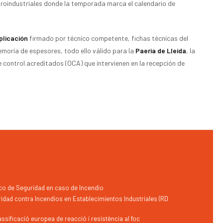
groindustriales donde la temporada marca el calendario de
plicación
firmado por técnico competente, fichas técnicas del
oria de espesores, todo ello válido para la
Paeria de Lleida
, la
 control acreditados (OCA) que intervienen en la recepción de
o de Seguridad en caso de Incendio
idad contra Incendios en Establecimientos Industriales (RD
assificació europea de reacció i resistència al foc