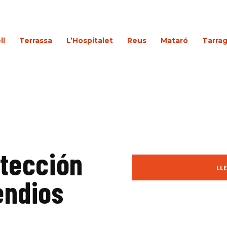
ll
Terrassa
L’Hospitalet
Reus
Mataró
Tarra
otección
LLE
endios