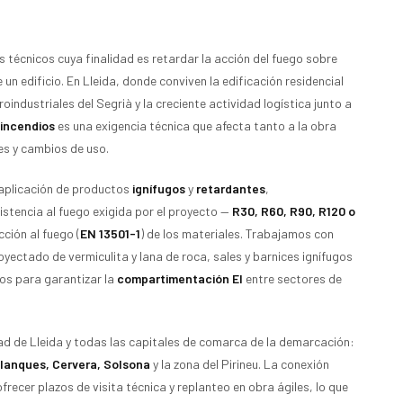
 técnicos cuya finalidad es retardar la acción del fuego sobre
un edificio. En Lleida, donde conviven la edificación residencial
oindustriales del Segrià y la creciente actividad logística junto a
 incendios
es una exigencia técnica que afecta tanto a la obra
es y cambios de uso.
aplicación de productos
ignífugos
y
retardantes
,
stencia al fuego exigida por el proyecto —
R30, R60, R90, R120 o
ción al fuego (
EN 13501-1
) de los materiales. Trabajamos con
yectado de vermiculita y lana de roca, sales y barnices ignífugos
os para garantizar la
compartimentación EI
entre sectores de
dad de Lleida y todas las capitales de comarca de la demarcación:
Blanques, Cervera, Solsona
y la zona del Pirineu. La conexión
ofrecer plazos de visita técnica y replanteo en obra ágiles, lo que