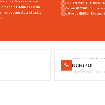
rmativa de aplicación y es
UNE-EN 13381-4 i 13381-8
· Mè
Obres de la
Paeria de Lleida
,
Decret 82/2010
· Normativa 
ismos de control acreditados
Llibre de l’Edifici
· Documentac
es.
TELÉFONO · ATENCIÓN 
936 942 426
De lunes a viernes · 8:00 – 18