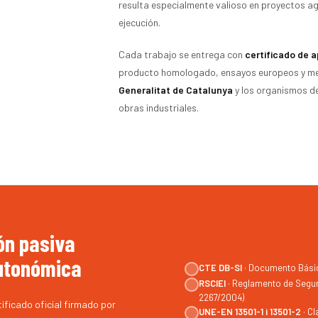
resulta especialmente valioso en proyectos a
ejecución.
Cada trabajo se entrega con
certificado de a
producto homologado, ensayos europeos y mem
Generalitat de Catalunya
y los organismos de
obras industriales.
ión pasiva
autonómica
CTE DB-SI
· Documento Básic
RSCIEI
· Reglamento de Segur
2267/2004)
ficado oficial firmado por
UNE-EN 13501-1 i 13501-2
· Cl