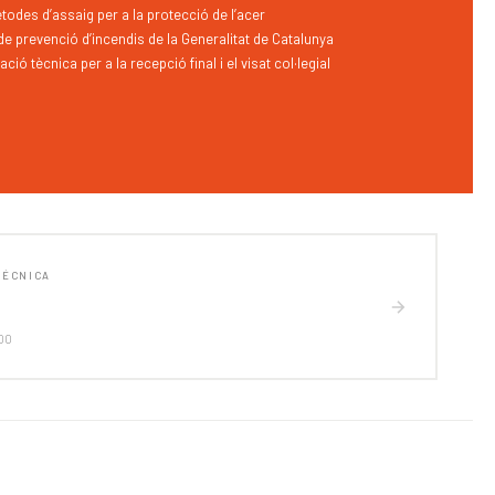
todes d’assaig per a la protecció de l’acer
de prevenció d’incendis de la Generalitat de Catalunya
ió tècnica per a la recepció final i el visat col·legial
TÉCNICA
:00