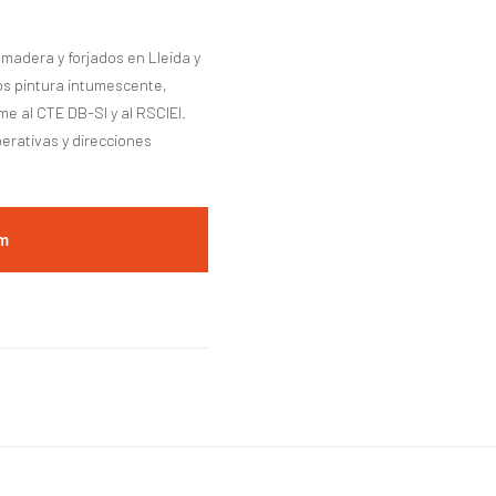
madera y forjados en Lleida y
mos pintura intumescente,
e al CTE DB-SI y al RSCIEI.
perativas y direcciones
om