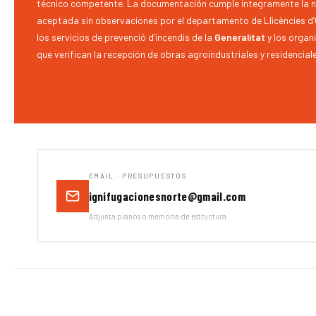
técnico competente. La documentación cumple íntegramente la no
aceptada sin observaciones por el departamento de Llicències d’
los servicios de prevenció d’incendis de la
Generalitat
y los organ
que verifican la recepción de obras agroindustriales y residencial
EMAIL · PRESUPUESTOS
ignifugacionesnorte@gmail.com
Adjunta planos o memoria de estructura