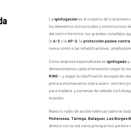
da
La
ignifugación
es el conjunto de tratamientos
los elementos estructurales y constructivos de 
del centro histórico, los grandes complejos agr
la
A-2
y la
AP-2
, la
protección pasiva contra
nueva como a las rehabilitaciones, ampliacion
Como empresa especializada en
ignifugado
y 
dimensionamos cada intervención según la resi
R180
— y según la clasificación europea de reac
pintura intumescente sobre acero, mortero pro
para madera, y sistemas de sellado cortafueg
incendio.
Nuestro radio de acción habitual cubre la ciu
Mollerussa, Tàrrega, Balaguer, Les Borges 
directa con la red viaria principal nos permite 