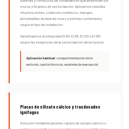
tuberías y conductos de climatización que atraviesan los
muros y forjados de sectorización. Aplicamos masillas
intumescentes, collarines metálicos, mangas,
almohadillas de lana de roca y sistemas combinados
según el tipo de instalación.
Garantizamos la integridad EI 60, EI 90, EI 120 o EI 180
según las exigencias de la sectorización del proyecto.
Aplicación habitual:
compartimentación entre
sectores, cuartos técnicos, escaleras de evacuación.
Placas de silicato cálcico y trasdosados
ignífugos
Solución mediante paneles rígidos de silicato cálcico o