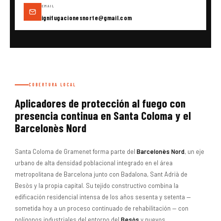
EMAIL
ignifugacionesnorte@gmail.com
COBERTURA LOCAL
Aplicadores de protección al fuego con
presencia continua en Santa Coloma y el
Barcelonès Nord
Santa Coloma de Gramenet forma parte del
Barcelonès Nord
, un eje
urbano de alta densidad poblacional integrado en el área
metropolitana de Barcelona junto con Badalona, Sant Adrià de
Besòs y la propia capital. Su tejido constructivo combina la
edificación residencial intensa de los años sesenta y setenta —
sometida hoy a un proceso continuado de rehabilitación — con
polígonos industriales del entorno del
Besòs
y nuevos