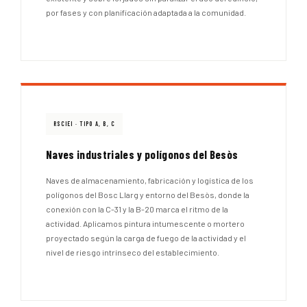
por fases y con planificación adaptada a la comunidad.
RSCIEI · TIPO A, B, C
Naves industriales y polígonos del Besòs
Naves de almacenamiento, fabricación y logística de los
polígonos del Bosc Llarg y entorno del Besòs, donde la
conexión con la C-31 y la B-20 marca el ritmo de la
actividad. Aplicamos pintura intumescente o mortero
proyectado según la carga de fuego de la actividad y el
nivel de riesgo intrínseco del establecimiento.