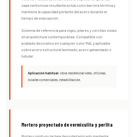
capa carbonosa resultante actúa como barrera térmica y
mantiene la capacidad portante del acero durante el
tiempo de evacuación.
Sistema de referencia para vigas, pilares y cerchas vistas
en arquitectura contemporánea. Compatible con
acabado decorativo en cualquier color RAL y aplicable
sobre acero estructural laminado, acero galvanizado o
tubular.
Aplicación habitual:
obra residencial vista, oficinas,
locales comerciales, rehabilitación.
Mortero proyectado de vermiculita y perlita
Mortero ignífugo de baja densidad aplicado mediante