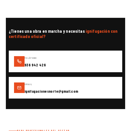
¿Tienes una obra en marcha y necesitas
ignifugación con
certificado oficial?
TELÉFONO
936 942 426
EMAIL
ignifugacionesnorte@gmail.com
PARA PROFESIONALES DEL SECTOR