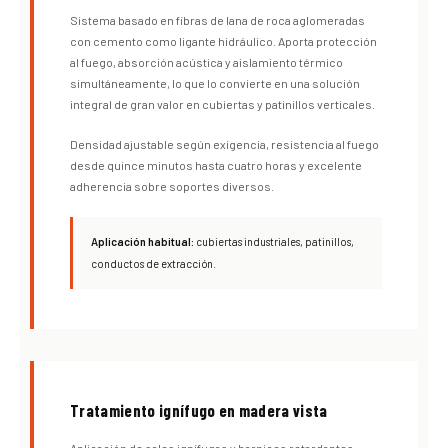
Sistema basado en fibras de lana de roca aglomeradas
con cemento como ligante hidráulico. Aporta protección
al fuego, absorción acústica y aislamiento térmico
simultáneamente, lo que lo convierte en una solución
integral de gran valor en cubiertas y patinillos verticales.
Densidad ajustable según exigencia, resistencia al fuego
desde quince minutos hasta cuatro horas y excelente
adherencia sobre soportes diversos.
Aplicación habitual:
cubiertas industriales, patinillos,
conductos de extracción.
Tratamiento ignífugo en madera vista
Aplicación de sales ignífugas y barnices retardantes