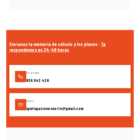
Envíanos la memoria de cálculo y los planos ·
Te
respondemos en 24-48 horas
TELÉFONO
936 942 426
EMAIL
ignifugacionesnorte@gmail.com