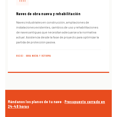
Naves de obra nueva y rehabilitación
Naves industriales en construcción, ampliaciones de
instalaciones existentes, cambios de uso y rehabilitaciones
de naves antiguas que necesitan adecuarse a la normativa
actual. Asistencia desde la fase de proyecto para optimizar la
partida de protección pasiva.
RSCIEI · OBRA NUEVA Y REFORMA
Mándanos los planos de tu nave ·
Presupuesto cerrado en
24-48 horas