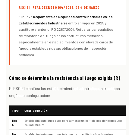
RSCIEI · REAL DECRETO 164/2025, DE 4 DE MARZO
El nuevo
Reglamento de Seguridad contra Incendios en los
Establecimientos Industriales
entró en vigor en 2025 y
sustituye al anterior RD 2267/2004. Refuerza los requisitos
de resistencia al fuego de las estructuras metálicas,
especialmente en establecimientos con elevada carga de
fuego, y establece nuevas obligaciones de inspección
periódica.
Cómo se determina la resistencia al fuego exigida (R)
El RSCIEI clasifica los establecimientos industriales en tres tipos
según su configuración:
TIPO
CONFIGURACIÓN
Tipo
Establecimiento que ocupa parcialmente un edificio que tiene otros usos
A
no industriales
Tipo
Establecimiento que ocupa totalmente un edificio adosado a otros