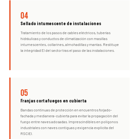
04
Sellado intumescente de instalaciones
Tratamiento de los pasos de cables eléctricos, tuberías
hidráulicas y conductos de climatización con masillas
intumescentes, collarines, almohadillas y mantas. Restituye
la integridad EI del sector tras el paso de las instalaciones.
05
Franjas cortafuegos en cubierta
Bandas continuas de protección en encuentros forjado-
fachada y medianera-cubierta para evitar la propagación del
fuego entre naves adosadas. Imprescindibles en polígonos
industriales con naves contiguas y exigencia explícita del
RSCIEI.