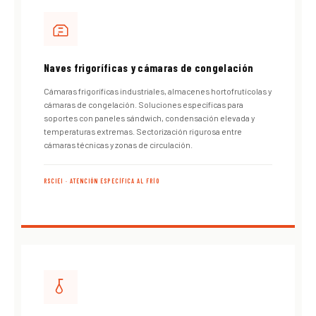
Naves frigoríficas y cámaras de congelación
Cámaras frigoríficas industriales, almacenes hortofrutícolas y
cámaras de congelación. Soluciones específicas para
soportes con paneles sándwich, condensación elevada y
temperaturas extremas. Sectorización rigurosa entre
cámaras técnicas y zonas de circulación.
RSCIEI · ATENCIÓN ESPECÍFICA AL FRÍO