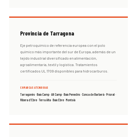
Provincia de Tarragona
Eje petroquímico de referencia europea con el polo
químico más importante del sur de Europa, además de un
tejido industrial diversificado en alimentación,
agroalimentaria, textil y logística. Tratamientos
certificados UL 1709 disponibles para hidrocarburos.
COMARCAS ATENDIDAS
Tarragonès · Baix Camp · Alt Camp · Baix Penedès · Conca de Barberà · Priorat ·
Ribera d’Ebre · Terra Alta · Baix Ebre · Montsià