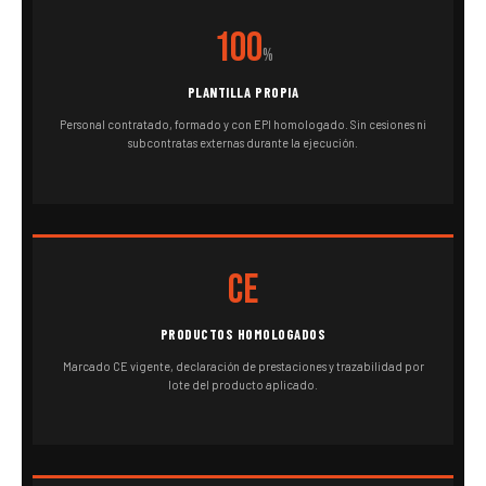
100
%
PLANTILLA PROPIA
Personal contratado, formado y con EPI homologado. Sin cesiones ni
subcontratas externas durante la ejecución.
CE
PRODUCTOS HOMOLOGADOS
Marcado CE vigente, declaración de prestaciones y trazabilidad por
lote del producto aplicado.