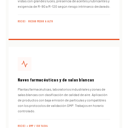
vistas con grandes luces, presencia de aceites y lubricantes y
exigencia de R-90 a R-120 según riesgo intrínseco declarado.
RSCIEI · RIESGO MEDIO A ALTO
Naves farmacéuticas y de salas blancas
Plantas farmacéuticas, laboratorios industriales y zonas de
salas blancas con clasificación de calidad de aire. Aplicación
de productos con baja emisión de partículas y compatibles
con los protocolos de validación GMP. Trabajos en horario
controlado.
RSCIEI + GMP / ISO 14644