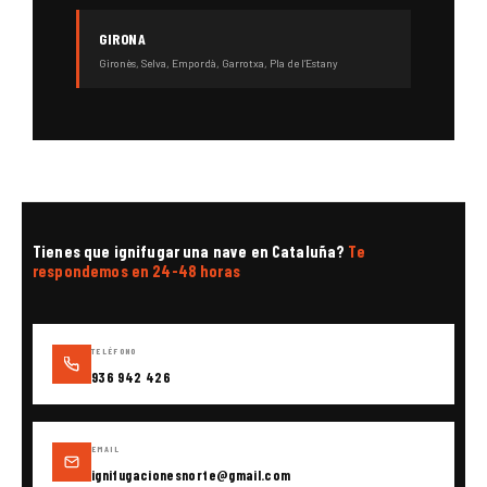
GIRONA
Gironès, Selva, Empordà, Garrotxa, Pla de l’Estany
Tienes que ignifugar una nave en Cataluña?
Te
respondemos en 24-48 horas
TELÉFONO
936 942 426
EMAIL
ignifugacionesnorte@gmail.com