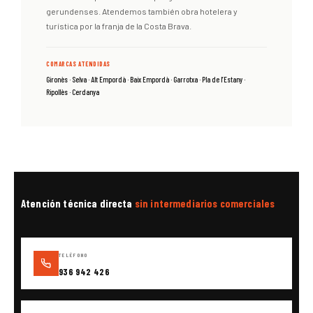
gerundenses. Atendemos también obra hotelera y
turística por la franja de la Costa Brava.
COMARCAS ATENDIDAS
Gironès · Selva · Alt Empordà · Baix Empordà · Garrotxa · Pla de l’Estany ·
Ripollès · Cerdanya
Atención técnica directa
sin intermediarios comerciales
TELÉFONO
936 942 426