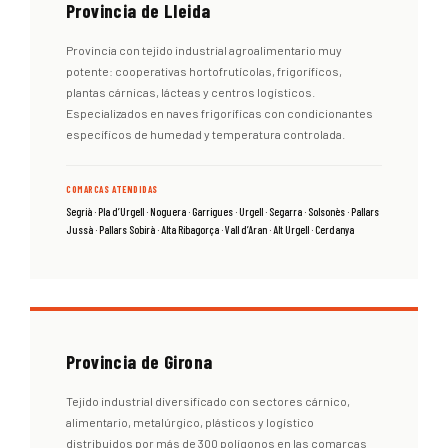
Provincia de Lleida
Provincia con tejido industrial agroalimentario muy
potente: cooperativas hortofrutícolas, frigoríficos,
plantas cárnicas, lácteas y centros logísticos.
Especializados en naves frigoríficas con condicionantes
específicos de humedad y temperatura controlada.
COMARCAS ATENDIDAS
Segrià · Pla d’Urgell · Noguera · Garrigues · Urgell · Segarra · Solsonès · Pallars
Jussà · Pallars Sobirà · Alta Ribagorça · Vall d’Aran · Alt Urgell · Cerdanya
Provincia de Girona
Tejido industrial diversificado con sectores cárnico,
alimentario, metalúrgico, plásticos y logístico
distribuidos por más de 300 polígonos en las comarcas