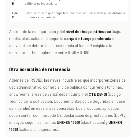
B
edificios no industriales
Tipo
Establecimiento que ocupa totalmente un edificio aislado a una distancia
C
mínima reglamentaria
A partir de la configuración y del
nivel de riesgo intrínseco
(bajo,
medio, alto), calculado según la
carga de fuego ponderada
de la
actividad, se determina la resistencia al fuego R exigida a la
estructura — habitualmente entre R-30 y R-180.
Otra normativa de referencia
Además del RSCIEI, las naves industriales que incorporen zonas de
uso administrativo, comercial o de pública concurrencia (oficinas,
showrooms, áreas de venta) deben cumplir el
CTE DB-SI
(Código
Técnico de la Edificación, Documento Básico de Seguridad en caso
de Incendio) en esas áreas concretas. Los productos aplicados
deben contar con marcado CE, declaración de prestaciones (DoP) y
ensayos según las normas
UNE-EN 13501
(clasificación) y
UNE-EN
13381
(cálculo de espesores).