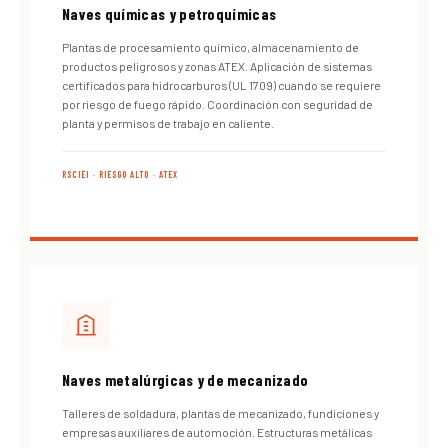
Naves químicas y petroquímicas
Plantas de procesamiento químico, almacenamiento de
productos peligrosos y zonas ATEX. Aplicación de sistemas
certificados para hidrocarburos (UL 1709) cuando se requiere
por riesgo de fuego rápido. Coordinación con seguridad de
planta y permisos de trabajo en caliente.
RSCIEI · RIESGO ALTO · ATEX
Naves metalúrgicas y de mecanizado
Talleres de soldadura, plantas de mecanizado, fundiciones y
empresas auxiliares de automoción. Estructuras metálicas