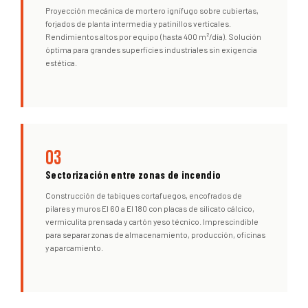
Proyección mecánica de mortero ignífugo sobre cubiertas,
forjados de planta intermedia y patinillos verticales.
Rendimientos altos por equipo (hasta 400 m²/día). Solución
óptima para grandes superficies industriales sin exigencia
estética.
03
Sectorización entre zonas de incendio
Construcción de tabiques cortafuegos, encofrados de
pilares y muros EI 60 a EI 180 con placas de silicato cálcico,
vermiculita prensada y cartón yeso técnico. Imprescindible
para separar zonas de almacenamiento, producción, oficinas
y aparcamiento.