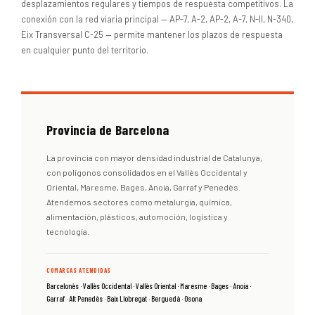
desplazamientos regulares y tiempos de respuesta competitivos. La
conexión con la red viaria principal — AP-7, A-2, AP-2, A-7, N-II, N-340,
Eix Transversal C-25 — permite mantener los plazos de respuesta
en cualquier punto del territorio.
Provincia de Barcelona
La provincia con mayor densidad industrial de Catalunya,
con polígonos consolidados en el Vallès Occidental y
Oriental, Maresme, Bages, Anoia, Garraf y Penedès.
Atendemos sectores como metalurgia, química,
alimentación, plásticos, automoción, logística y
tecnología.
COMARCAS ATENDIDAS
Barcelonès · Vallès Occidental · Vallès Oriental · Maresme · Bages · Anoia ·
Garraf · Alt Penedès · Baix Llobregat · Berguedà · Osona