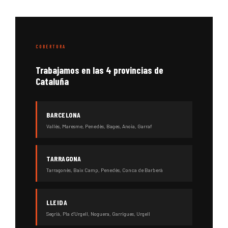
COBERTURA
Trabajamos en las 4 provincias de
Cataluña
BARCELONA
Vallès, Maresme, Penedès, Bages, Anoia, Garraf
TARRAGONA
Tarragonès, Baix Camp, Penedès, Conca de Barberà
LLEIDA
Segrià, Pla d’Urgell, Noguera, Garrigues, Urgell