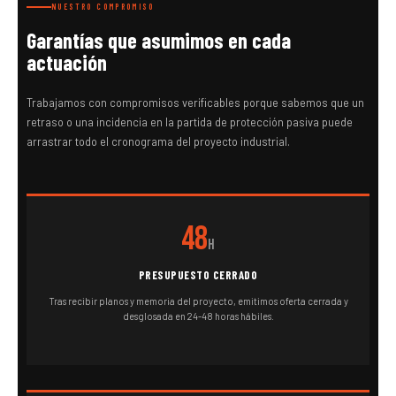
NUESTRO COMPROMISO
Garantías que asumimos en cada
actuación
Trabajamos con compromisos verificables porque sabemos que un
retraso o una incidencia en la partida de protección pasiva puede
arrastrar todo el cronograma del proyecto industrial.
48
h
PRESUPUESTO CERRADO
Tras recibir planos y memoria del proyecto, emitimos oferta cerrada y
desglosada en 24-48 horas hábiles.