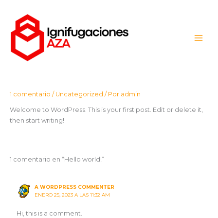
Ir
al
contenido
1 comentario
/
Uncategorized
/ Por
admin
Welcome to WordPress. This is your first post. Edit or delete it,
then start writing!
1 comentario en “Hello world!”
A WORDPRESS COMMENTER
ENERO 25, 2023 A LAS 11:32 AM
Hi, this is a comment.